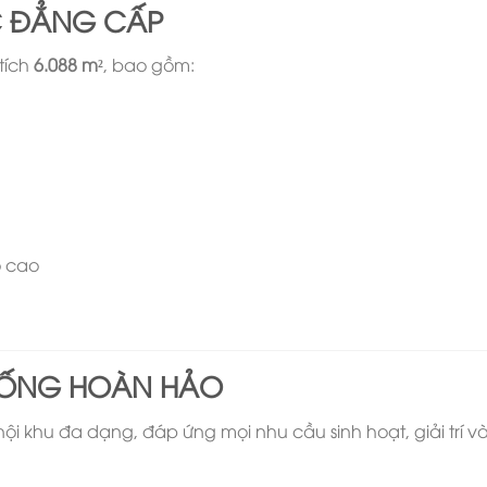
C ĐẲNG CẤP
tích
6.088 m²
, bao gồm:
ộ cao
 SỐNG HOÀN HẢO
nội khu đa dạng, đáp ứng mọi nhu cầu sinh hoạt, giải trí v