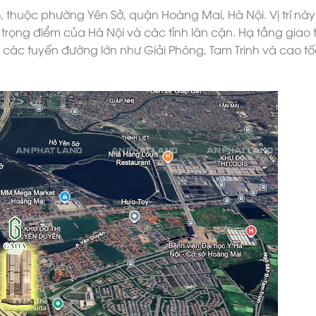
3
, thuộc phường Yên Sở, quận Hoàng Mai, Hà Nội. Vị trí này
rọng điểm của Hà Nội và các tỉnh lân cận. Hạ tầng giao
các tuyến đường lớn như Giải Phóng, Tam Trinh và cao tố