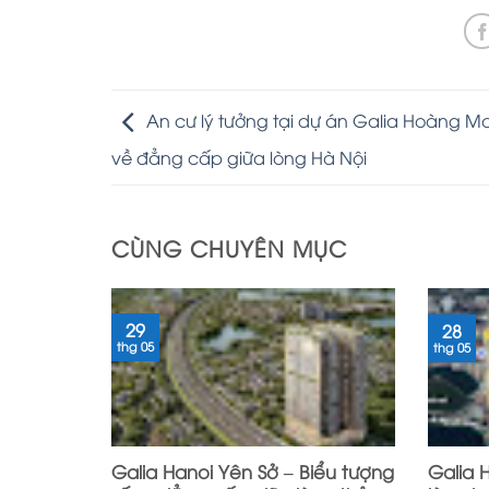
An cư lý tưởng tại dự án Galia Hoàng M
về đẳng cấp giữa lòng Hà Nội
CÙNG CHUYÊN MỤC
29
28
thg 05
thg 05
Galia Hanoi Yên Sở – Biểu tượng
Galia H