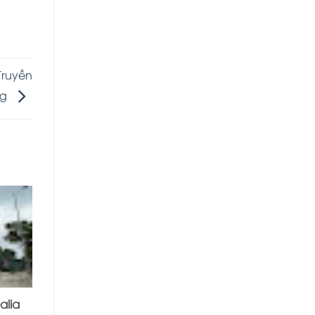
Truyền
ng
09
thg 05
alia
GAIA HANOI – KIỆT TÁC KIẾN