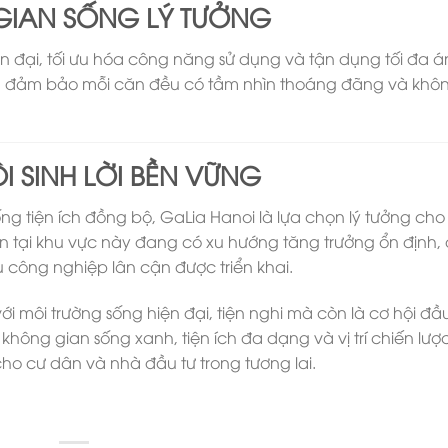
 GIAN SỐNG LÝ TƯỞNG
ện đại, tối ưu hóa công năng sử dụng và tận dụng tối đa 
lý, đảm bảo mỗi căn đều có tầm nhìn thoáng đãng và khô
I SINH LỜI BỀN VỮNG
 thống tiện ích đồng bộ, GaLia Hanoi là lựa chọn lý tưởng ch
ản tại khu vực này đang có xu hướng tăng trưởng ổn định,
u công nghiệp lân cận được triển khai.
ới môi trường sống hiện đại, tiện nghi mà còn là cơ hội đầ
 không gian sống xanh, tiện ích đa dạng và vị trí chiến lượ
ho cư dân và nhà đầu tư trong tương lai.