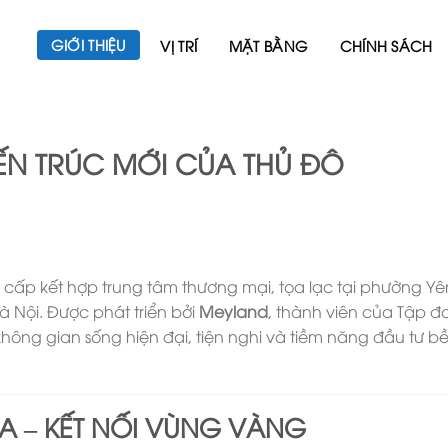
GIỚI THIỆU
VỊ TRÍ
MẶT BẰNG
CHÍNH SÁCH
IẾN TRÚC MỚI CỦA THỦ ĐÔ
cấp kết hợp trung tâm thương mại, tọa lạc tại phường Yê
Nội. Được phát triển bởi
Meyland
, thành viên của Tập đ
ông gian sống hiện đại, tiện nghi và tiềm năng đầu tư b
A – KẾT NỐI VÙNG VÀNG