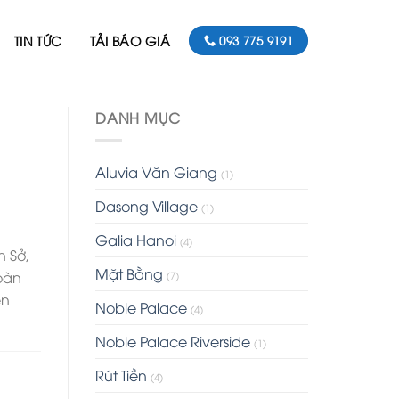
TIN TỨC
TẢI BÁO GIÁ
093 775 9191
DANH MỤC
Aluvia Văn Giang
(1)
Dasong Village
(1)
Galia Hanoi
(4)
n Sở,
Mặt Bằng
oàn
(7)
ền
Noble Palace
(4)
Noble Palace Riverside
(1)
Rút Tiền
(4)