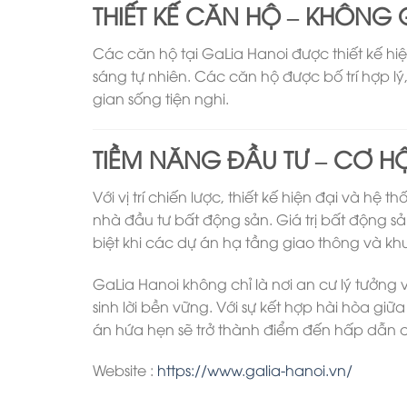
THIẾT KẾ CĂN HỘ – KHÔNG
Các căn hộ tại GaLia Hanoi được thiết kế hi
sáng tự nhiên. Các căn hộ được bố trí hợp 
gian sống tiện nghi.
TIỀM NĂNG ĐẦU TƯ – CƠ HỘ
Với vị trí chiến lược, thiết kế hiện đại và hệ
nhà đầu tư bất động sản. Giá trị bất động s
biệt khi các dự án hạ tầng giao thông và kh
GaLia Hanoi không chỉ là nơi an cư lý tưởng v
sinh lời bền vững. Với sự kết hợp hài hòa giữa
án hứa hẹn sẽ trở thành điểm đến hấp dẫn c
Website :
https://www.galia-hanoi.vn/