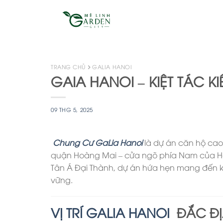
Skip
to
content
TRANG CHỦ
GALIA HANOI
GAIA HANOI – KIỆT TÁC K
09 THG 5, 2025
Chung Cư
GaLia Hanoi
là dự án căn hộ cao 
quận Hoàng Mai – cửa ngõ phía Nam của Hà 
Tân Á Đại Thành, dự án hứa hẹn mang đến kh
vững.
VỊ TRÍ GALIA HANOI
ĐẮC ĐỊ