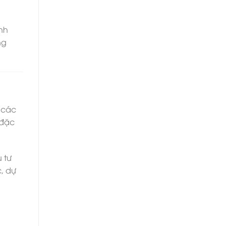
ánh
ng
o các
 đặc
u tư
c, dự