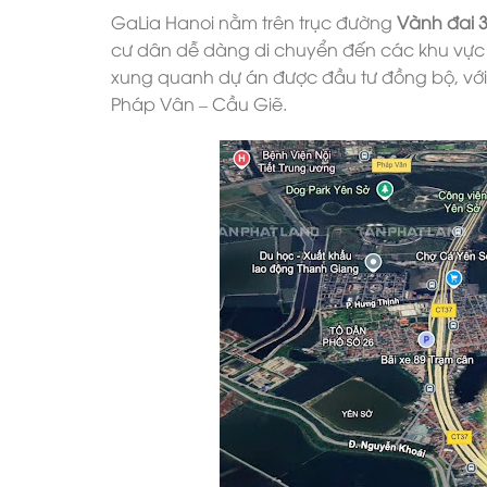
GaLia Hanoi nằm trên trục đường
Vành đai 
cư dân dễ dàng di chuyển đến các khu vực t
xung quanh dự án được đầu tư đồng bộ, với 
Pháp Vân – Cầu Giẽ.