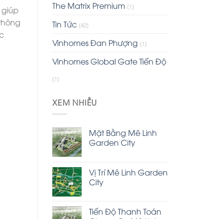
The Matrix Premium
(1)
 giúp
 thông
Tin Tức
(42)
c
Vinhomes Đan Phượng
(1)
Vinhomes Global Gate Tiến Độ
(1)
XEM NHIỀU
Mặt Bằng Mê Linh
Garden City
Vị Trí Mê Linh Garden
City
Tiến Độ Thanh Toán