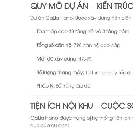
QUY MÔ DỰ ÁN – KIẾN TRÚ
Dự án GaLia Hanoi được xây dựng trên diện 
Tòa tháp cao 33 tầng nổi và 3 tầng hầm
Tổng số căn hộ:
798 căn hộ cao cấp
Mật độ xây dựng:
47,4%
Số lượng thang máy:
10 thang máy tốc đ
Pháp lý:
Sổ hồng lâu dài
TIỆN ÍCH NỘI KHU – CUỘC
GaLia Hanoi
được trang bị hệ thống tiện ích 
dục của cư dân: