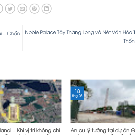
Noble Palace Tây Thăng Long và Nét Văn Hóa 
ai – Chốn
Thố
18
thg 05
anoi – Khi vị trí không chỉ
An cư lý tưởng tại dự án G