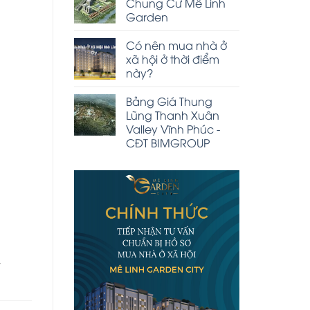
Chung Cư Mê Linh
Garden
Có nên mua nhà ở
xã hội ở thời điểm
này?
Bảng Giá Thung
Lũng Thanh Xuân
Valley Vĩnh Phúc -
CĐT BIMGROUP
,