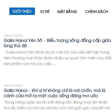
GIỚI THIỆU
VỊ TRÍ
MẶT BẰNG
CHÍNH SÁCH
GALIA HANOI
Galia Hanoi Yên Sở – Biểu tượng sống đẳng cấp giữa
lòng thủ đô
Galia Hanoi Yên Sở là dự án căn hộ cao cấp kết hợp trung
tâm thương mại nhận được nhiều sự quan tâm hiện nay. Mỗi
sản phẩm căn hộ cao cấp ...
GALIA HANOI
Galia Hanoi – Khi vị trí không chỉ là nơi chốn, mà là
cánh cửa mở ra một cuộc sống đáng mơ ước
Trong hàng ngàn dự án bất động sản đang mọc lên khắp
thủ đô, hiếm có nơi nào sở hữu vị trí vừa gần gũi, vừa kết nối