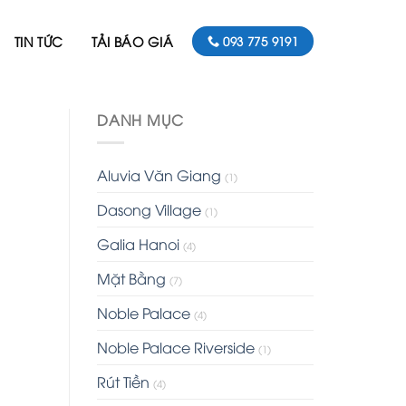
TIN TỨC
TẢI BÁO GIÁ
093 775 9191
DANH MỤC
Aluvia Văn Giang
(1)
Dasong Village
(1)
Galia Hanoi
(4)
Mặt Bằng
(7)
Noble Palace
(4)
Noble Palace Riverside
(1)
Rút Tiền
(4)