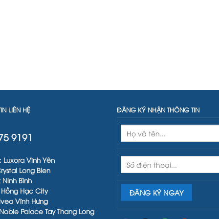
IN LIÊN HỆ
ĐĂNG KÝ NHẬN THÔNG TIN
75 9191
:
Luxora Vĩnh Yên
rystal Long Bien
 Ninh Bình
ự Hồng Hạc City
ivea Vĩnh Hưng
Noble Palace Tay Thang Long