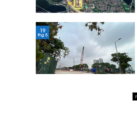
19
thg 5
P