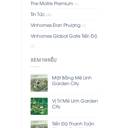
The Matrix Premium
(1)
Tin Tức
(42)
Vinhomes Đan Phượng
(1)
Vinhomes Global Gate Tiến Độ
(1)
à
XEM NHIỀU
Mặt Bằng Mê Linh
Garden City
Vị Trí Mê Linh Garden
City
Tiến Độ Thanh Toán