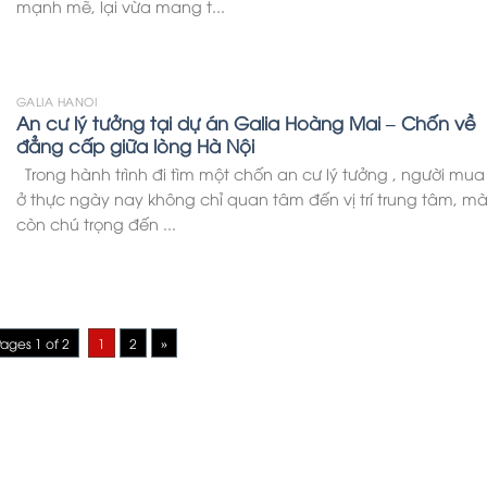
mạnh mẽ, lại vừa mang t...
GALIA HANOI
An cư lý tưởng tại dự án Galia Hoàng Mai – Chốn về
đẳng cấp giữa lòng Hà Nội
Trong hành trình đi tìm một chốn an cư lý tưởng , người mua
ở thực ngày nay không chỉ quan tâm đến vị trí trung tâm, m
còn chú trọng đến ...
ages 1 of 2
1
2
»