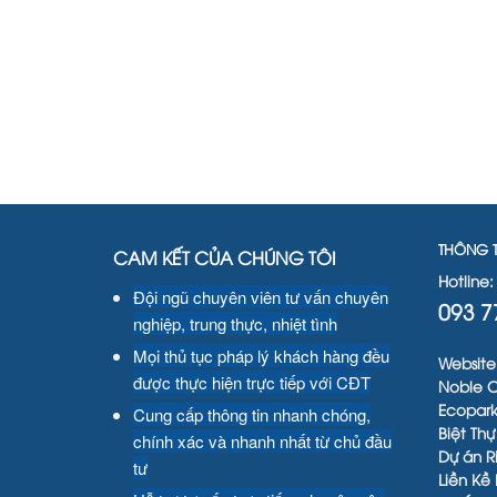
THÔNG T
CAM KẾT CỦA CHÚNG TÔI
Hotline:
Đội ngũ chuyên viên tư vấn chuyên
093 7
nghiệp, trung thực, nhiệt tình
Mọi thủ tục pháp lý khách hàng đều
Website
được thực hiện trực tiếp với CĐT
Noble C
Ecopark
Cung cấp thông tin nhanh chóng,
Biệt Th
chính xác và nhanh nhất từ chủ đầu
Dự án R
tư
Liền Kề