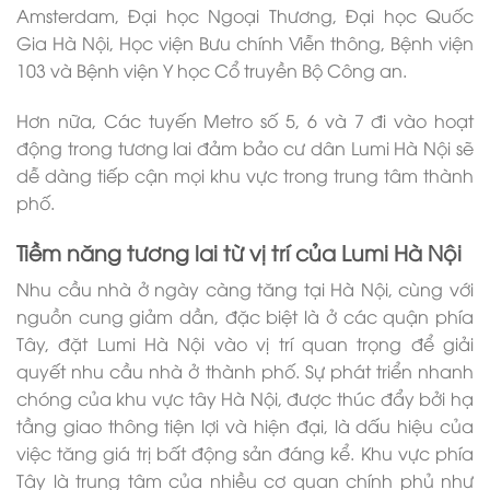
Amsterdam, Đại học Ngoại Thương, Đại học Quốc
Gia Hà Nội, Học viện Bưu chính Viễn thông, Bệnh viện
103 và Bệnh viện Y học Cổ truyền Bộ Công an.
Hơn nữa, Các tuyến Metro số 5, 6 và 7 đi vào hoạt
động trong tương lai đảm bảo cư dân Lumi Hà Nội sẽ
dễ dàng tiếp cận mọi khu vực trong trung tâm thành
phố.
Tiềm năng tương lai từ vị trí của Lumi Hà Nội
Nhu cầu nhà ở ngày càng tăng tại Hà Nội, cùng với
nguồn cung giảm dần, đặc biệt là ở các quận phía
Tây, đặt Lumi Hà Nội vào vị trí quan trọng để giải
quyết nhu cầu nhà ở thành phố. Sự phát triển nhanh
chóng của khu vực tây Hà Nội, được thúc đẩy bởi hạ
tầng giao thông tiện lợi và hiện đại, là dấu hiệu của
việc tăng giá trị bất động sản đáng kể. Khu vực phía
Tây là trung tâm của nhiều cơ quan chính phủ như