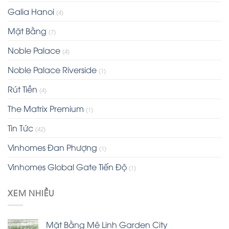
Galia Hanoi
(4)
Mặt Bằng
(7)
Noble Palace
(4)
Noble Palace Riverside
(1)
Rút Tiền
(4)
The Matrix Premium
(1)
Tin Tức
(42)
Vinhomes Đan Phượng
(1)
Vinhomes Global Gate Tiến Độ
(1)
XEM NHIỀU
Mặt Bằng Mê Linh Garden City