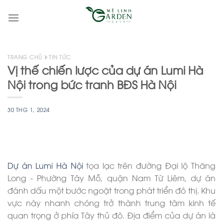
Skip
to
content
TRANG CHỦ
TIN TỨC
Vị thế chiến lược của dự án Lumi Hà
Nội trong bức tranh BĐS Hà Nội
30 THG 1, 2024
Dự án Lumi Hà Nội
tọa lạc trên đường Đại lộ Thăng
Long - Phường Tây Mỗ, quận Nam Từ Liêm, dự án
đánh dấu một bước ngoặt trong phát triển đô thị. Khu
vực này nhanh chóng trở thành trung tâm kinh tế
quan trọng ở phía Tây thủ đô. Địa điểm của dự án là