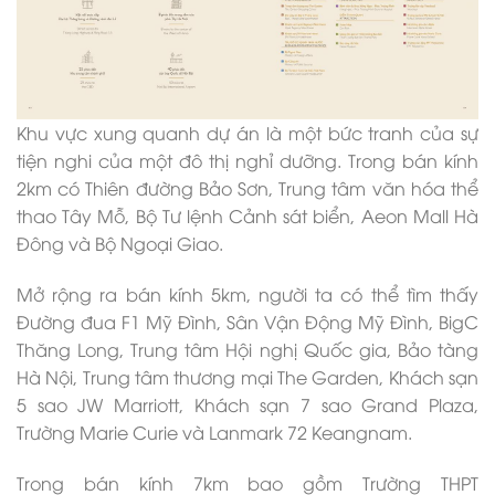
Khu vực xung quanh dự án là một bức tranh của sự
tiện nghi của một đô thị nghỉ dưỡng. Trong bán kính
2km có Thiên đường Bảo Sơn, Trung tâm văn hóa thể
thao Tây Mỗ, Bộ Tư lệnh Cảnh sát biển, Aeon Mall Hà
Đông và Bộ Ngoại Giao.
Mở rộng ra bán kính 5km, người ta có thể tìm thấy
Đường đua F1 Mỹ Đình, Sân Vận Động Mỹ Đình, BigC
Thăng Long, Trung tâm Hội nghị Quốc gia, Bảo tàng
Hà Nội, Trung tâm thương mại The Garden, Khách sạn
5 sao JW Marriott, Khách sạn 7 sao Grand Plaza,
Trường Marie Curie và Lanmark 72 Keangnam.
Trong bán kính 7km bao gồm Trường THPT