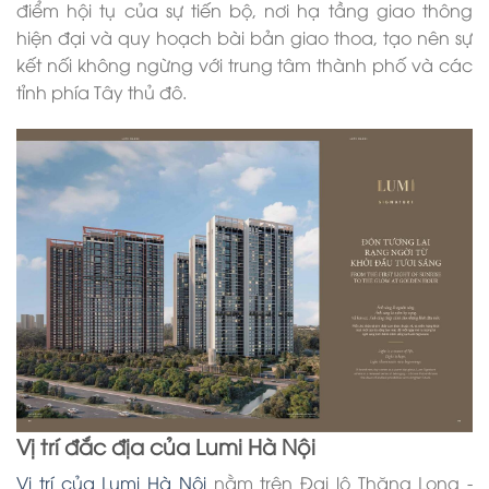
điểm hội tụ của sự tiến bộ, nơi hạ tầng giao thông
hiện đại và quy hoạch bài bản giao thoa, tạo nên sự
kết nối không ngừng với trung tâm thành phố và các
tỉnh phía Tây thủ đô.
Vị trí đắc địa của Lumi Hà Nội
Vị trí của Lumi Hà Nội
nằm trên Đại lộ Thăng Long -