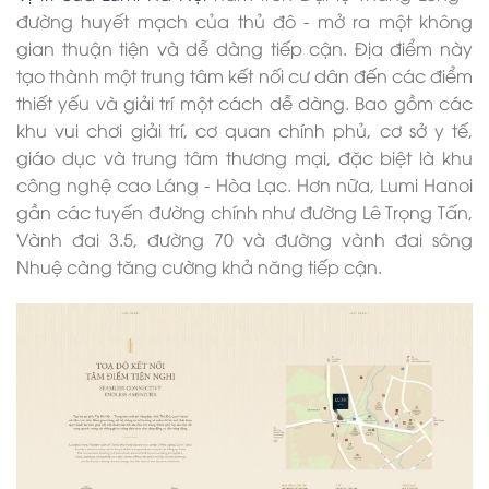
đường huyết mạch của thủ đô - mở ra một không
gian thuận tiện và dễ dàng tiếp cận. Địa điểm này
tạo thành một trung tâm kết nối cư dân đến các điểm
thiết yếu và giải trí một cách dễ dàng. Bao gồm các
khu vui chơi giải trí, cơ quan chính phủ, cơ sở y tế,
giáo dục và trung tâm thương mại, đặc biệt là khu
công nghệ cao Láng - Hòa Lạc. Hơn nữa, Lumi Hanoi
gần các tuyến đường chính như đường Lê Trọng Tấn,
Vành đai 3.5, đường 70 và đường vành đai sông
Nhuệ càng tăng cường khả năng tiếp cận.