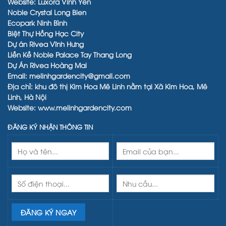
Website:
Luxora Vĩnh Yên
Noble Crystal Long Bien
Ecopark Ninh Bình
Biệt Thự Hồng Hạc City
Dự án Rivea Vĩnh Hưng
Liền Kề
Noble Palace Tay Thang Long
Dự Án
Rivea Hoàng Mai
Email: melinhgardencity@gmail.com
Địa chỉ: khu đô thị Kim Hoa Mê Linh nằm tại Xã Kim Hoa, Mê
Linh, Hà Nội
Website:
www.melinhgardencity.com
ĐĂNG KÝ NHẬN THÔNG TIN