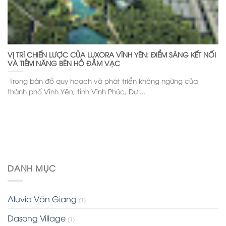
VỊ TRÍ CHIẾN LƯỢC CỦA LUXORA VĨNH YÊN: ĐIỂM SÁNG KẾT NỐI
VÀ TIỀM NĂNG BÊN HỒ ĐẦM VẠC
Trong bản đồ quy hoạch và phát triển không ngừng của
thành phố Vĩnh Yên, tỉnh Vĩnh Phúc, Dự ...
DANH MỤC
Aluvia Văn Giang
(1)
Dasong Village
(1)