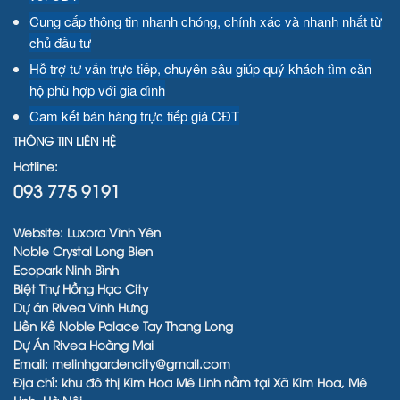
Cung cấp thông tin nhanh chóng, chính xác và nhanh nhất từ
chủ đầu tư
Hỗ trợ tư vấn trực tiếp, chuyên sâu giúp quý khách tìm căn
hộ phù hợp với gia đình
Cam kết bán hàng trực tiếp giá CĐT
THÔNG TIN LIÊN HỆ
Hotline:
093 775 9191
Website:
Luxora Vĩnh Yên
Noble Crystal Long Bien
Ecopark Ninh Bình
Biệt Thự Hồng Hạc City
Dự án Rivea Vĩnh Hưng
Liền Kề
Noble Palace Tay Thang Long
Dự Án
Rivea Hoàng Mai
Email: melinhgardencity@gmail.com
Địa chỉ: khu đô thị Kim Hoa Mê Linh nằm tại Xã Kim Hoa, Mê