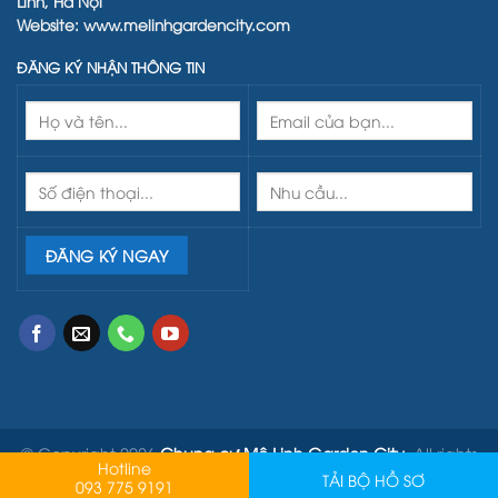
Linh, Hà Nội
Website:
www.melinhgardencity.com
ĐĂNG KÝ NHẬN THÔNG TIN
© Copyright
2026
Chung cư Mê Linh Garden City
. All rights
Hotline
reserved.
TẢI BỘ HỒ SƠ
093 775 9191