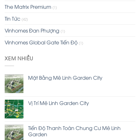
The Matrix Premium
(1)
Tin Tức
(42)
Vinhomes Đan Phượng
(1)
Vinhomes Global Gate Tiến Độ
(1)
XEM NHIỀU
Mặt Bằng Mê Linh Garden City
Vị Trí Mê Linh Garden City
Tiến Độ Thanh Toán Chung Cư Mê Linh
Garden