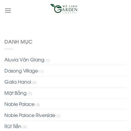
Skip
to
content
DANH MỤC
Aluvia Văn Giang
(1)
Dasong Village
(1)
Galia Hanoi
(4)
Mặt Bằng
(7)
Noble Palace
(4)
Noble Palace Riverside
(1)
Rút Tiền
(4)